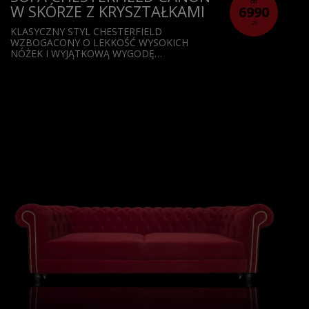
od
W SKÓRZE Z KRYSZTAŁKAMI
6990
zł
KLASYCZNY STYL CHESTERFIELD
WZBOGACONY O LEKKOŚĆ WYSOKICH
NÓŻEK I WYJĄTKOWĄ WYGODĘ…