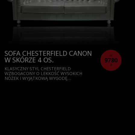
SOFA CHESTERFIELD CANON
od
W SKÓRZE 4 OS.
9780
zł
KLASYCZNY STYL CHESTERFIELD
WZBOGACONY O LEKKOŚĆ WYSOKICH
NÓŻEK I WYJĄTKOWĄ WYGODĘ…