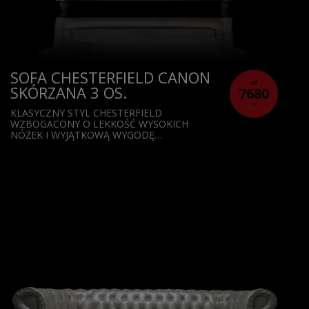
SOFA CHESTERFIELD CANON
od
SKÓRZANA 3 OS.
7680
zł
KLASYCZNY STYL CHESTERFIELD
WZBOGACONY O LEKKOŚĆ WYSOKICH
NÓŻEK I WYJĄTKOWĄ WYGODĘ…