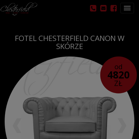
Otwó
nawig
FOTEL CHESTERFIELD CANON W
SKÓRZE
od
4820
ZŁ