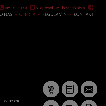
669 30 30 40
sklep@polskie-chesterfieldy.pl
O NAS
OFERTA
REGULAMIN
KONTAKT
m
|
W: 45 cm
|