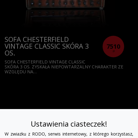
SOFA CHESTERFIELD
VINTAGE CLASSIC SKÓRA 3
7510
OS.
zł
SOFA CHESTERFIELD VINTAGE CLASSIC
SKÓRA 3 OS. ZYSKAŁA NIEPOWTARZALNY CHARAKTER ZE
WZGLĘDU NA…
Ustawienia ciasteczek!
W zwiazku z RODO, serwis internetowy, z którego korzystasz,