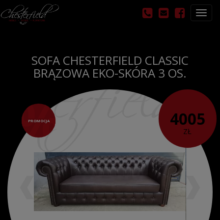
Otwó
nawig
SOFA CHESTERFIELD CLASSIC
BRĄZOWA EKO-SKÓRA 3 OS.
4005
PROMOCJA
ZŁ