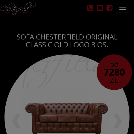
Otwó
nawig
SOFA CHESTERFIELD ORIGINAL
CLASSIC OLD LOGO 3 OS.
od
7280
ZŁ