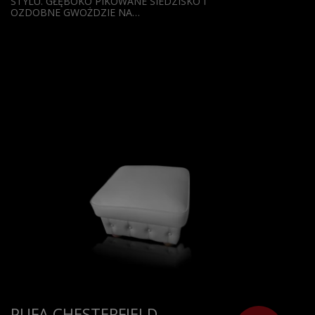
STYLU. GŁĘBOKO PIKOWANE SIEDZISKO I
OZDOBNE GWOŻDZIE NA…
PUFA CHESTERFIELD