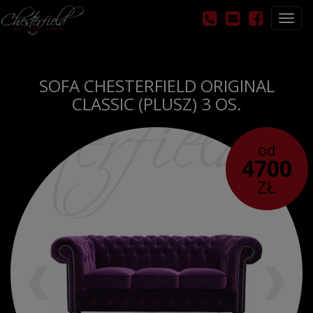
Otwó
nawig
SOFA CHESTERFIELD ORIGINAL
CLASSIC (PLUSZ) 3 OS.
od
4700
ZŁ