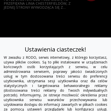
PRZEPIĘKNA LINIA CHESTERFIELDÓW, Z
JEDNEJ STRONY WYWODZĄCA SIĘ Z…
Ustawienia ciasteczek!
W zwiazku z RODO, serwis internetowy, z którego korzystasz,
używa plików cookies. Są to pliki instalowane w urządzeniach
POLSKIE CHESTERFIELDY
końcowych osób korzystających z serwisu, w celu
IDEAL MEBLE
administrowania serwisem, poprawy jakości świadczonych
UL.
JĘDRZYCHOWSKA 13
usług w tym dostosowania treści serwisu do preferencji
użytkownika, utrzymania sesji użytkownika oraz dla celów
65-012
ZIELONA GÓRA
statystycznych i targetowania behawioralnego reklamy
WOJ:
LUBUSKIE
(dostosowania treści reklamy do Twoich indywidualnych
NIP: 788 173 94 98
potrzeb). Informujemy, że istnieje możliwość określenia przez
użytkownika serwisu warunków przechowywania lub
uzyskiwania dostępu do informacji zawartych w plikach cookies
TEL:
669 30 30 40
za pomocą ustawień przeglądarki lub konfiguracji usługi.